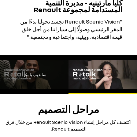
كليا مارتينيه - مديرة التنمية
Youtube ليس مفعل. يرجى تفعيل ملفات تعريف الارتباط لمشاهدة
المستدامة لمجموعة Renault
المحتوى.
رفض الكل
"Renault Scenic Vision تجسد تحولنا بدءًا من
المقر الرئيسي وصولًا إلى سياراتنا من أجل خلق
قبول الكل
قيمة اقتصادية، وبيئية، واجتماعية ومجتمعية."
Youtube ليس مفعل. يرجى تفعيل ملفات تعريف الارتباط لمشاهدة
المحتوى.
سانديب بامبرا
رفض الكل
قبول الكل
مراحل التصميم
اكتشف كل مراحل إنشاء Renault Scenic Vision من خلال فرق
التصميم Renault.